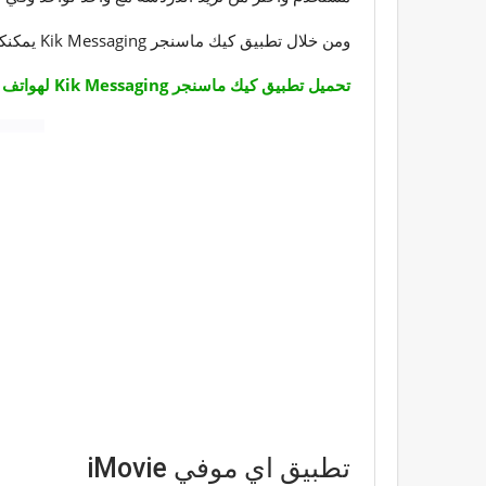
ومن خلال تطبيق كيك ماسنجر Kik Messaging يمكنكم مشاركة الصور ومقاطع الفيديو والصور المتحركة والألعاب والمزيد وأيضاً يتيح التعرف على أصدقاء جدد لهم نفس الاهتمامات.
تحميل تطبيق كيك ماسنجر Kik Messaging لهواتف الأيفون
تطبيق اي موفي iMovie