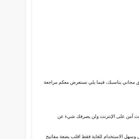
ل، فهناك تطبيق مجاني يناسبك، فيما يلي نستعرض معكم مراجعة
بيق 1BLOCKER بمنع الإعلانات المتطفلة والمتتبعات المخادعة والعناصر المزعجة على المواقع ومع تطبيق 1Blocker أنت آمن على الإنترنت ولن يصرفك شيء عن
مجاني وسهل الاستخدام للغاية فقط اقلب بضعة مفاتيح