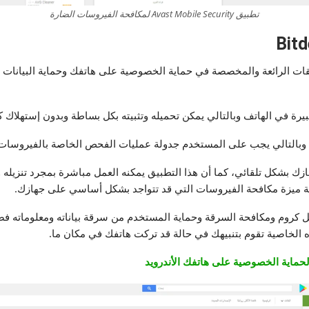
تطبيق Avast Mobile Security لمكافحة الفيروسات الضارة
Bitdefender Antivirus Fre من التطبيقات الرائعة والمخصصة في حماية الخصوصية على هاتفك وحما
يرة في الهاتف وبالتالي يمكن تحميله وتثبيته بكل بساطة وبدون إستهلاك كم
 وبالتالي يجب على المستخدم جدولة عمليات الفحص الخاصة بالفيروسات أ
زك بشكل تلقائي، كما أن هذا التطبيق يمكنه العمل مباشرة بمجرد تنزيله وت
جل كروم ومكافحة السرقة وحماية المستخدم من سرقة بياناته ومعلوماته فضل