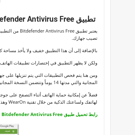
تطبيق Bitdefender Antivirus Free
يعتبر تطبيق e
تصيب جهازك.
بالإضافة إلى أن هذا التطبيق خفيف ولا يأخذ مساحة كب
ولكن لا يظهر التطبيق في إختصارات تطبيقات الهاتف
ومن هنا يتم فحص التطبيقات التي يتم تنزيلها على جها
المجانية والتي مدتها 14 يوماً وتتضمن النسخة المجانية ميزة مكافحة الفيروسات التي قد تتواجد بشكل أساسي على جهازك.
فضلاً عن إمكانية حماية الهاتف أثناء التصفح على جو
لهاتفك ولساعتك الذكية من خلال تقنية WearOn وهذه الخاصية تقوم بتنبيهك في حالة قد تركت هاتفك في مكان ما.
رابط تحميل طبيق Bitdefender Antivirus Free لحماية الخصوصية على هاتفك الأندرويد