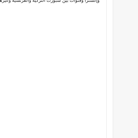
وإكسترا وقنوات بين سبورت التركية والفرنسية وغيره