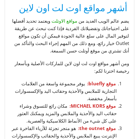
أشهر مواقع اوت لت اون لاين
يضم عالم الويب العديد من
مواقع الاوتلت
ويعتمد تحديد أفضلها
على احتياجاتك وتفضيلاتك الفردية فإذا كنت تبحث عن طريقة
لتوفير المال على سلع عالية الجودة فيمكن أن تكون مواقع
Outlet خيار رائع، ومع ذلك من المهم إجراء البحث والتأكد من
أنك تشتري من موقع أوتلت حسن السمعة.
ومن أشهر مواقع اوت لت اون لاين للماركات الأصلية وبأسعار
رخيصة اخترنا لكم:
موقع bluefly:
يوفر مجموعة واسعة من العلامات
التجارية للملابس والأحذية وحقائب اليد والإكسسوارات
بأسعار مخفضة.
موقع MICHAEL KORS:
مكان رائع للتسوق وشراء
حقائب اليد والأحذية والملابس والمزيد ويمكنك العثور
على كل شيء من الأنماط الكلاسيكية والعصرية.
موقع the outnet:
هو متجر تجزئة للأزياء الفاخرة عبر
الإنترنت يبيع الملابس والأحذية والحقائب والإكسسوارات