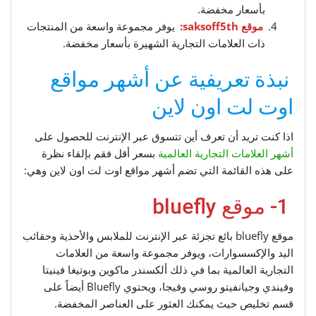
بأسعار مخفضة.
موقع saksoff5th:
يوفر مجموعة واسعة من المنتجات
ذات العلامات التجارية الشهيرة بأسعار مخفضة.
نبذة تعريفية عن أشهر مواقع
اوت لت اون لاين
اذا كنت تريد أن تعرف أين تتسوق عبر الإنترنت للحصول على
أشهر العلامات التجارية العالمية
بسعر أقل فقم بإلقاء نظرة
على هذه القائمة التي تضم أشهر مواقع اوت لت اون لاين وهي:
1- موقع bluefly
موقع bluefly بائع تجزئة عبر الإنترنت للملابس والأحذية وحقائب
اليد والإكسسوارات، ويوفر مجموعة واسعة من العلامات
التجارية العالمية بما في ذلك ألكسندر ماكوين وبوتيغا فينيتا
وفيندي وجيانفيتو روسي وفيجا، ويحتوي Bluefly أيضاً على
قسم تخليص حيث يمكنك العثور على العناصر المخفضة.