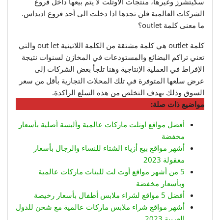
سكيتشرز وغيرها، منتجات الاوتلت لا يتم بيعها داخل فروع
الشركات العالمية فلن تجدها اذا دخلت الى أحد فروع اديداس.
ما معنى كلمة outlet؟
كلمة outlet هي كلمة مشتقة من الكلمة اللاتينية out let والتي
تعني تراكم البضائع والمستودعات في المخازن لسنوات نتيجة
الإفراط في العملية الإنتاجية وهنا تلجأ بعض الشركات إلى
عرض سلعها المتوفرة في تلك المحلات التجارية بأقل من سعر
السوق وذلك بهدف التخلص من هذه السلع الراكدة.
مواضيع ذات صلة:
أفضل مواقع
اوتلت ماركات عالمية وألبسة أصلية بأسعار
مخفضة
أشهر مواقع بيع أزياء الشتاء للنساء والرجال بأسعار
معقولة 2023
5 من أشهر مواقع أوت لت للبنات ماركات عالمية
وبأسعار مخفضة
أفضل 5 مواقع لشراء ملابس أطفال بأسعار رخيصة
أشهر مواقع شراء ملابس ماركات عالمية مع شحن للدول
العربية 2023