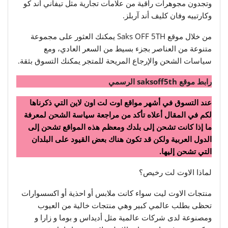
وتجدون مجوهرات راقية من علامات تجارية مثل تيفاني أند كو
وكارتييه وفان كليف أند آربلز.
من خلال موقع Saks OFF 5TH يمكنك العثور على مجموعة
متنوعة من العناصر بجزء بسيط من السعر العادي، ومع
سياسات الشحن والإرجاع المريحة للمتجر يمكنك التسوق بثقة.
رابط موقع saksoff5th الرسمي
عند التسوق في أشهر مواقع اوت لت اون لاين التي ذكرناها
لكم في المقال أعلاه تأكد من مراجعة سياسة الشحن لمعرفة
ما إذا كانت تشحن إلى بلدك ومعظم هذه المواقع تشحن إلى
الدول العربية ولكن قد تكون هناك بعض القيود على البلدان
التي تشحن إليها.
لماذا الاوت لت رخيص؟
منتجات الاوت ليت سواء كانت ملابس أو احذية أو اكسسوارات
تحظى بطلب عالمي كبير وهي منتجات خالية من العيوب
ومصنوعة لدى شركات عالمية مثل أديداس و بوما و زارا و