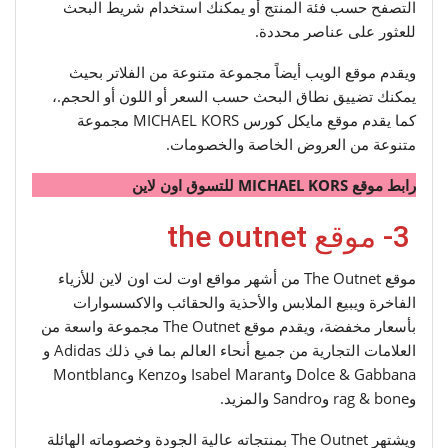
التصفح حسب فئة المنتج أو يمكنك استخدام شريط البحث
للعثور على عناصر محددة.
ويقدم موقع الويب أيضاً مجموعة متنوعة من الفلاتر بحيث
يمكنك تضييق نطاق البحث حسب السعر أو اللون أو الحجم.،
كما يقدم موقع مايكل كورس MICHAEL KORS مجموعة
متنوعة من العروض الخاصة والخصومات.
رابط موقع MICHAEL KORS للتسوق اون لاين
3- موقع the outnet
موقع The Outnet من أشهر مواقع اوت لت اون لاين للأزياء
الفاخرة ويبيع الملابس والأحذية والحقائب والاكسسوارات
بأسعار مخفضة، ويقدم موقع The Outnet مجموعة واسعة من
العلامات التجارية من جميع أنحاء العالم بما في ذلك Adidas و
Dolce & Gabbana وIsabel Marant وKenzo وMontblanc
وrag & bone وSandro والمزيد.
ويشتهر The Outnet بمنتجاته عالية الجودة وخصوماته الهائلة