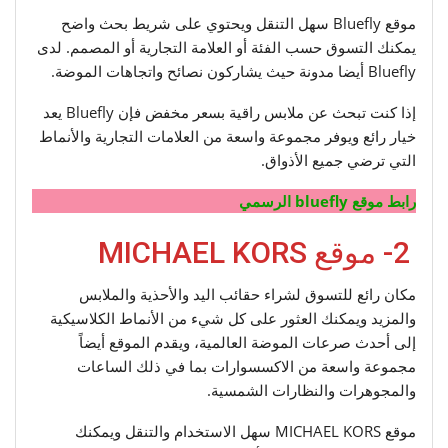
موقع Bluefly سهل التنقل ويحتوي على شريط بحث واضح
يمكنك التسوق حسب الفئة أو العلامة التجارية أو المصمم. لدى
Bluefly أيضا مدونة حيث يشاركون نصائح واتجاهات الموضة.
إذا كنت تبحث عن ملابس راقية بسعر مخفض فإن Bluefly يعد
خيار رائع ويوفر مجموعة واسعة من العلامات التجارية والأنماط
التي ترضي جميع الأذواق.
رابط موقع bluefly الرسمي
2- موقع MICHAEL KORS
مكان رائع للتسوق لشراء حقائب اليد والأحذية والملابس
والمزيد ويمكنك العثور على كل شيء من الأنماط الكلاسيكية
إلى أحدث صرعات الموضة العالمية، ويقدم الموقع أيضاً
مجموعة واسعة من الاكسسوارات بما في ذلك الساعات
والمجوهرات والنظارات الشمسية.
موقع MICHAEL KORS سهل الاستخدام والتنقل ويمكنك