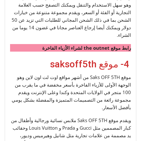
وهو سهل الاستخدام والتنقل ويمكنك التصفح حسب العلامة
التجارية أو الفئة أو السعر، ويقدم مجموعة متنوعة من خيارات
الشحن بما في ذلك الشحن المجاني للطلبات التي تزيد عن 50
دولار ويمكنك أيضا إرجاع العناصر مجانا في غضون 14 يوما من
الشراء.
رابط موقع the outnet لشراء الأزياء الفاخرة
4- موقع saksoff5th
موقع Saks OFF 5TH من أشهر مواقع اوت لت اون لاين وهو
الوجهة الأولى للأزياء الفاخرة بأسعر مخفضة في ما يقرب من
100 متجر في الولايات المتحدة وكندا وعلى الإنترنت ويقدم
مجموعة رائعة من التصميمات المتميزة والمفضلة بشكل يومي
بأفضل الأسعار.
ويقدم موقع Saks OFF 5TH ملابس نسائية ورجالية وأطفال من
كبار المصممين مثل Gucci و Prada و Louis Vuitton وحقائب
يد مصممة من علامات تجارية مثل شانيل وهيرميس وديور،