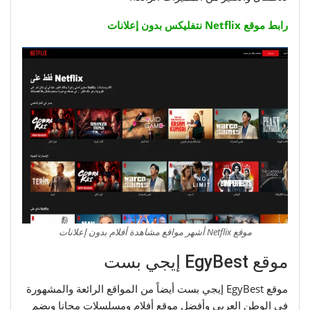
رابط موقع Netflix نتفليكس بدون إعلانات
موقع Netflix أشهر مواقع مشاهدة أفلام بدون إعلانات
موقع EgyBest إيجي بست
موقع EgyBest إيجي بست أيضاً من المواقع الرائعة والمشهورة
في الوطن العربي وأفضل موقع أفلام ومسلسلات مجانا ويضم