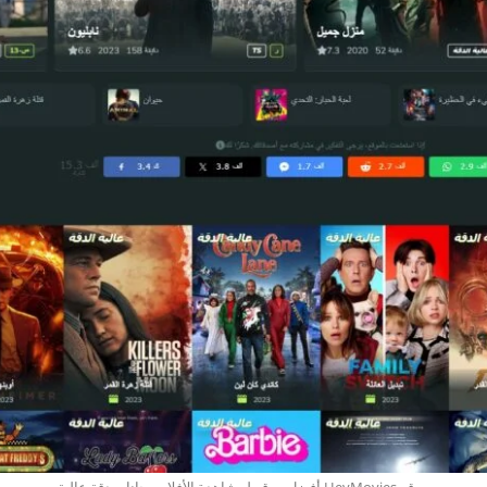
موقع HeyMovies أفضل موقع لمشاهدة الأفلام مجانا وبدقة عالية