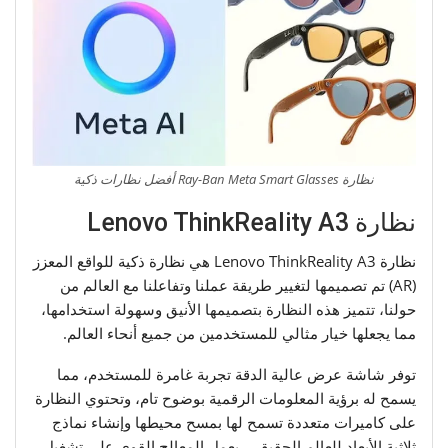
نظارة Ray-Ban Meta Smart Glasses أفضل نظارات ذكية
نظارة Lenovo ThinkReality A3
نظارة Lenovo ThinkReality A3 هي نظارة ذكية للواقع المعزز
(AR) تم تصميمها لتغيير طريقة عملنا وتفاعلنا مع العالم من
حولنا، تتميز هذه النظارة بتصميمها الأنيق وسهولة استخدامها،
مما يجعلها خيار مثالي للمستخدمين من جميع أنحاء العالم.
توفر شاشة عرض عالية الدقة تجربة غامرة للمستخدم، مما
يسمح له برؤية المعلومات الرقمية بوضوح تام، وتحتوي النظارة
على كاميرات متعددة تسمح لها بمسح محيطها وإنشاء نماذج
ثلاثية الأبعاد للعالم الحقيقي، يعمل المعالج القوي على تشغيل