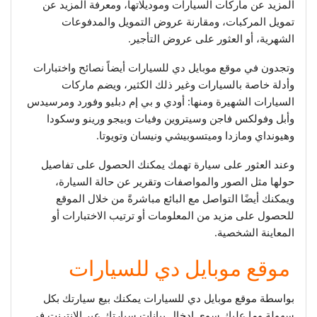
المزيد عن ماركات السيارات وموديلاتها، ومعرفة المزيد عن
تمويل المركبات، ومقارنة عروض التمويل والمدفوعات
الشهرية، أو العثور على عروض التأجير.
وتجدون في موقع موبايل دي للسيارات أيضاً نصائح واختبارات
وأدلة خاصة بالسيارات وغير ذلك الكثير، ويضم ماركات
السيارات الشهيرة ومنها: أودي و بي إم دبليو وفورد ومرسيدس
وأبل وفولكس فاجن وسيتروين وفيات وبيجو ورينو وسكودا
وهيونداي ومازدا وميتسوبيشي ونيسان وتويوتا.
وعند العثور على سيارة تهمك يمكنك الحصول على تفاصيل
حولها مثل الصور والمواصفات وتقرير عن حالة السيارة،
ويمكنك أيضًا التواصل مع البائع مباشرةً من خلال الموقع
للحصول على مزيد من المعلومات أو ترتيب الاختبارات أو
المعاينة الشخصية.
موقع موبايل دي للسيارات
بواسطة موقع موبايل دي للسيارات يمكنك بيع سيارتك بكل
سهولة وما عليك سوى إدخال بيانات سيارتك عبر الإنترنت في