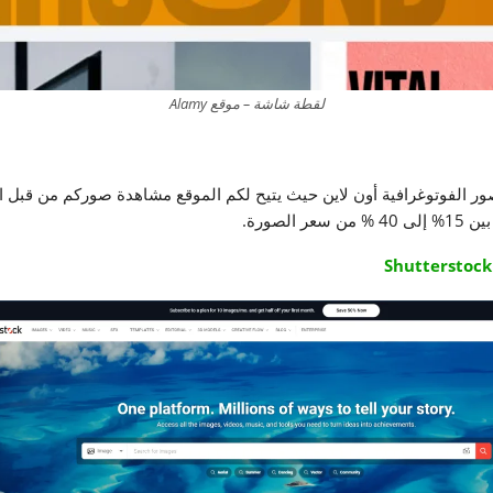
لقطة شاشة – موقع Alamy
S من أشهر مواقع بيع الصور الفوتوغرافية أون لاين حيث يتيح لكم الموقع مشاهدة صوركم 